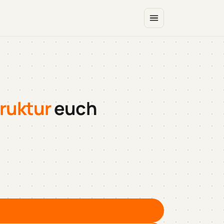
ruktur
euch