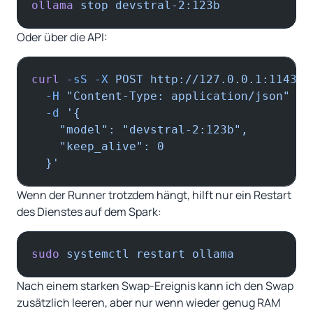
ollama
 stop
 devstral-2:123b
Oder über die API:
curl
 -sS
 -X
 POST
 http://127.0.0.1:11434/
  -H
 "Content-Type: application/json"
 \
  -d
 '{
    "model": "devstral-2:123b",
    "keep_alive": 0
  }'
Wenn der Runner trotzdem hängt, hilft nur ein Restart
des Dienstes auf dem Spark:
sudo
 systemctl
 restart
 ollama
Nach einem starken Swap-Ereignis kann ich den Swap
zusätzlich leeren, aber nur wenn wieder genug RAM