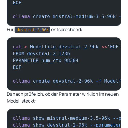
EOF
ollama
 create
 mistral-medium-3.5-96k
 -f
 
Für
entsprechend:
devstral-2-96k
cat
 >
 Modelfile.devstral-2-96k
 <<
'EOF'
FROM devstral-2:123b
PARAMETER num_ctx 98304
EOF
ollama
 create
 devstral-2-96k
 -f
 Modelfil
Danach prüfe ich, ob der Parameter wirklich im neuen
Modell steckt:
ollama
 show
 mistral-medium-3.5-96k
 --par
ollama
 show
 devstral-2-96k
 --parameters