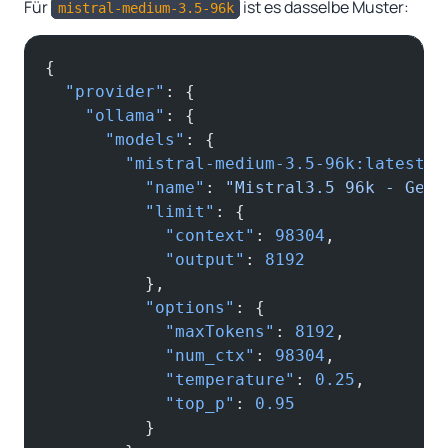
Für
ist es dasselbe Muster:
mistral-medium-3.5-96k
{
  "provider"
: {
    "ollama"
: {
      "models"
: {
        "mistral-medium-3.5-96k:latest"
:
          "name"
: 
"Mistral3.5 96k - Gene
          "limit"
: {
            "context"
: 
98304
,
            "output"
: 
8192
          },
          "options"
: {
            "maxTokens"
: 
8192
,
            "num_ctx"
: 
98304
,
            "temperature"
: 
0.25
,
            "top_p"
: 
0.95
          }