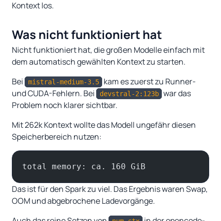
Kontext los.
Was nicht funktioniert hat
Nicht funktioniert hat, die großen Modelle einfach mit
dem automatisch gewählten Kontext zu starten.
Bei
kam es zuerst zu Runner-
mistral-medium-3.5
und CUDA-Fehlern. Bei
war das
devstral-2:123b
Problem noch klarer sichtbar.
Mit 262k Kontext wollte das Modell ungefähr diesen
Speicherbereich nutzen:
total memory: ca. 160 GiB
Das ist für den Spark zu viel. Das Ergebnis waren Swap,
OOM und abgebrochene Ladevorgänge.
Auch das reine Setzen von
in der opencode-