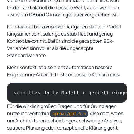
viele kleine Schleifen gut mitmacht. Dafür ist Qwen
Coder Next aktuell die bessere Wahl, auch wenn ich
zwischen Q8 und Q4 noch genauer vergleichen will.
Für Qualität bei komplexen Aufgaben darf ein Modell
langsamer sein, solange es stabil lädt und genug
Kontext bekommt. Dafür sind die gecappten 96k-
Varianten sinnvoller als die ungecappte
Standardvariante.
Mehr Kontext ist also nicht automatisch bessere
Engineering-Arbeit. Oft ist der bessere Kompromiss:
schnelles Daily-Modell + gezielt eingese
Für die wirklich großen Fragen und für Grundlagen
nutze ich weiterhin
. Also dort, wo es
openai/gpt-5.5
um Architekturentscheidungen, schwierige Analyse,
saubere Planung oder konzeptionelle Klärung geht.