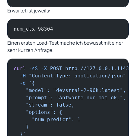
Erwartet ist jeweils:
num_ctx 98304
Einen ersten Load-Test mache ich bewusst mit einer
sehr kurzen Anfrage:
curl
 -sS
 -X
 POST
 http://127.0.0.1:11434/
  -H
 "Content-Type: application/json"
 \
  -d
 '{
    "model": "devstral-2-96k:latest",
    "prompt": "Antworte nur mit ok.",
    "stream": false,
    "options": {
      "num_predict": 1
    }
  }'