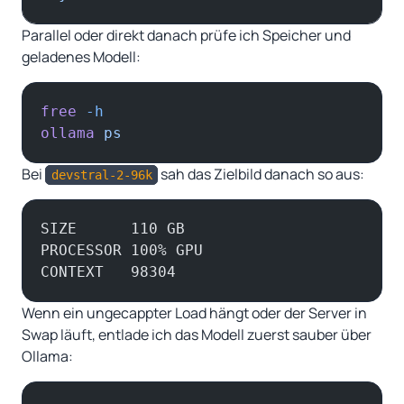
Parallel oder direkt danach prüfe ich Speicher und
geladenes Modell:
free
 -h
ollama
 ps
Bei
sah das Zielbild danach so aus:
devstral-2-96k
SIZE      110 GB
PROCESSOR 100% GPU
CONTEXT   98304
Wenn ein ungecappter Load hängt oder der Server in
Swap läuft, entlade ich das Modell zuerst sauber über
Ollama: