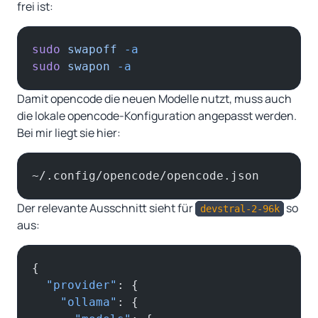
frei ist:
sudo
 swapoff
 -a
sudo
 swapon
 -a
Damit opencode die neuen Modelle nutzt, muss auch
die lokale opencode-Konfiguration angepasst werden.
Bei mir liegt sie hier:
~/.config/opencode/opencode.json
Der relevante Ausschnitt sieht für
so
devstral-2-96k
aus:
{
  "provider"
: {
    "ollama"
: {