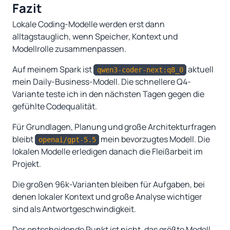
Fazit
Lokale Coding-Modelle werden erst dann
alltagstauglich, wenn Speicher, Kontext und
Modellrolle zusammenpassen.
Auf meinem Spark ist
aktuell
qwen3-coder-next:q8_0
mein Daily-Business-Modell. Die schnellere Q4-
Variante teste ich in den nächsten Tagen gegen die
gefühlte Codequalität.
Für Grundlagen, Planung und große Architekturfragen
bleibt
mein bevorzugtes Modell. Die
openai/gpt-5.5
lokalen Modelle erledigen danach die Fleißarbeit im
Projekt.
Die großen 96k-Varianten bleiben für Aufgaben, bei
denen lokaler Kontext und große Analyse wichtiger
sind als Antwortgeschwindigkeit.
Der entscheidende Punkt ist nicht, das größte Modell