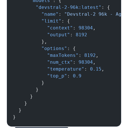
      "models"
: {
        "devstral-2-96k:latest"
: {
          "name"
: 
"Devstral-2 96k - Agen
          "limit"
: {
            "context"
: 
98304
,
            "output"
: 
8192
          },
          "options"
: {
            "maxTokens"
: 
8192
,
            "num_ctx"
: 
98304
,
            "temperature"
: 
0.15
,
            "top_p"
: 
0.9
          }
        }
      }
    }
  }
}